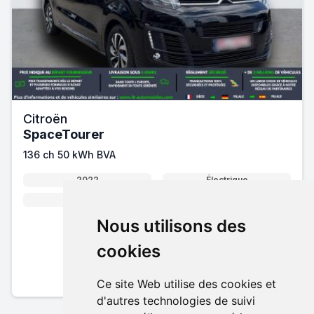
Citroën
SpaceTourer
136 ch 50 kWh BVA
2022
Électrique
136 cv
Automatique
Nous utilisons des
28 990 €
cookies
Pack essentiel inclus
En savoir plus sur nos tarifs
Ce site Web utilise des cookies et
d'autres technologies de suivi