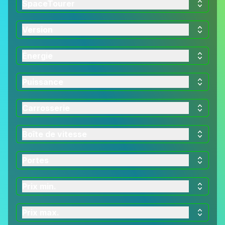
SpaceTourer
Version
Énergie
Puissance
Carrosserie
Boîte de vitesse
Portes
Prix min.
Prix max.