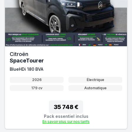
Citroën
SpaceTourer
BlueHDi 180 BVA
2026
Électrique
179 cv
Automatique
35 748 €
Pack essentiel inclus
En savoir plus sur nos tarifs