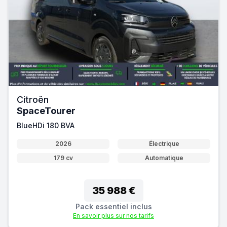
Citroën
SpaceTourer
BlueHDi 180 BVA
2026
Électrique
179 cv
Automatique
35 988 €
Pack essentiel inclus
En savoir plus sur nos tarifs