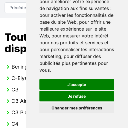
pour améliorer votre expérience
Précédent
Suivant
de navigation aux fins suivantes :
pour activer les fonctionnalités de
base du site Web
,
pour offrir une
meilleure expérience sur le site
Toutes nos Citroën
Web
,
pour mesurer votre intérêt
pour nos produits et services et
disponibles
pour personnaliser les interactions
marketing
,
pour diffuser des
publicités plus pertinentes pour
Berlingo
vous
.
C-Elysee
J'accepte
C3
Je refuse
C3 Aircross
Changer mes préférences
C3 Picasso
C4