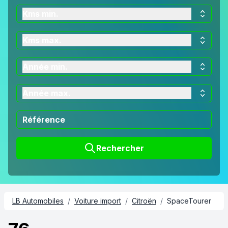
Kms min.
Kms max.
Année min.
Année max.
Rechercher
LB Automobiles
/
Voiture import
/
Citroën
/
SpaceTourer