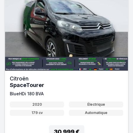
Citroën
SpaceTourer
BlueHDi 180 BVA
2020
Électrique
179 cv
Automatique
30 999 €