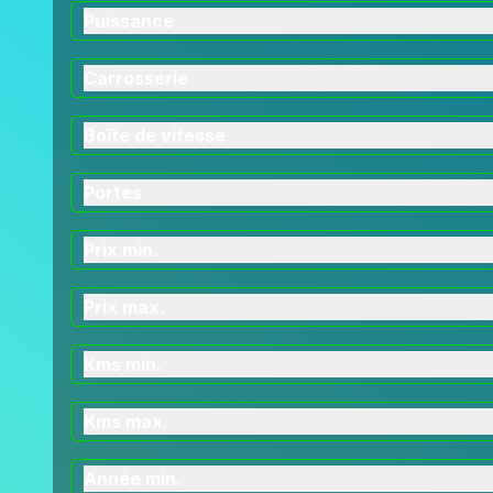
Puissance
Carrosserie
Boîte de vitesse
Portes
Prix min.
Prix max.
Kms min.
Kms max.
Année min.