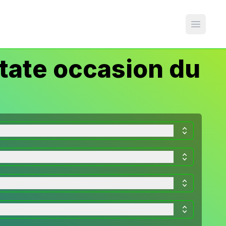
Open m
tate occasion du