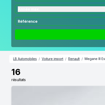
Année max.
LB Automobiles
/
Voiture import
/
Renault
/
Megane III Es
16
résultats