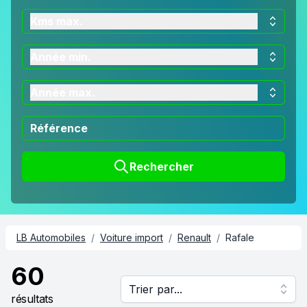
Kms max.
Année min.
Année max.
Rechercher
LB Automobiles
/
Voiture import
/
Renault
/
Rafale
60
Trier par...
résultats