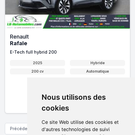
Renault
Rafale
E-Tech full hybrid 200
2025
Hybride
200 cv
Automatique
33 790 €
Nous utilisons des
Pack essentiel inclus
En savoir plus sur nos tarifs
cookies
Ce site Web utilise des cookies et
Précédent
Suivant
d'autres technologies de suivi