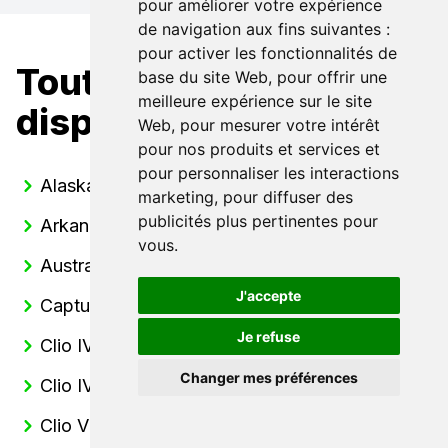
pour améliorer votre expérience
de navigation aux fins suivantes :
pour activer les fonctionnalités de
Toutes nos Renault
base du site Web
,
pour offrir une
meilleure expérience sur le site
disponibles
Web
,
pour mesurer votre intérêt
pour nos produits et services et
pour personnaliser les interactions
Alaskan
marketing
,
pour diffuser des
publicités plus pertinentes pour
Arkana
vous
.
Austral
J'accepte
Captur
Je refuse
Clio IV
Changer mes préférences
Clio IV Estate
Clio V