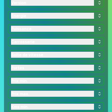
Version
Énergie
Puissance
Carrosserie
Boîte de vitesse
Portes
Prix min.
Prix max.
Kms min.