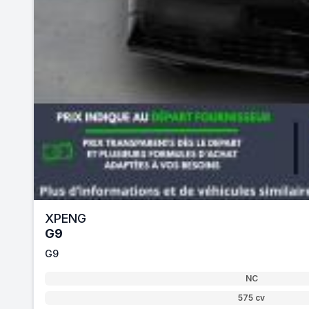
XPENG
G9
G9
NC
575 cv