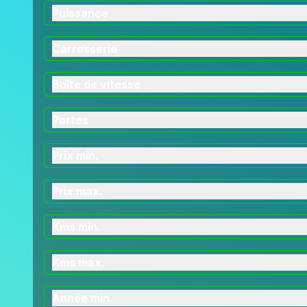
Puissance
Carrosserie
Boîte de vitesse
Portes
Prix min.
Prix max.
Kms min.
Kms max.
Année min.