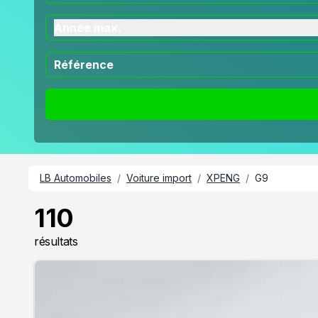
Année max.
LB Automobiles
/
Voiture import
/
XPENG
/
G9
110
résultats