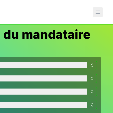
Open m
 du mandataire