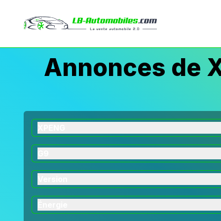
Annonces de X
XPENG
G9
Version
Énergie