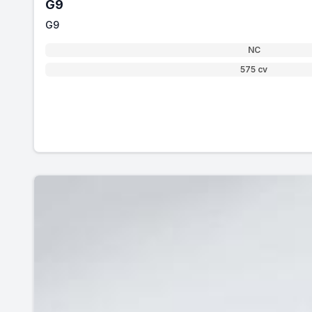
G9
G9
NC
575 cv