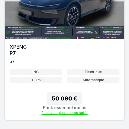
XPENG
P7
p7
NC
Électrique
313 cv
Automatique
50 090 €
Pack essentiel inclus
En savoir plus sur nos tarifs