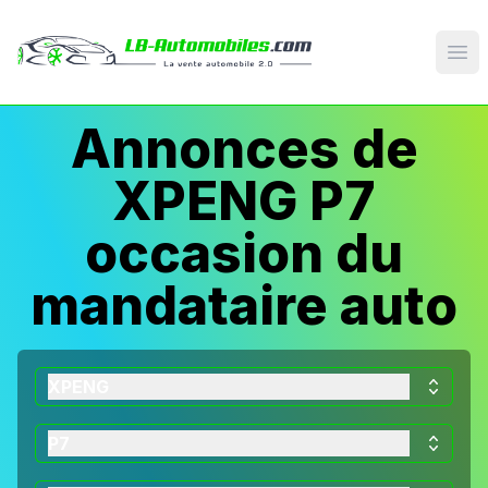
Op
Annonces de
XPENG P7
occasion du
mandataire auto
XPENG
P7