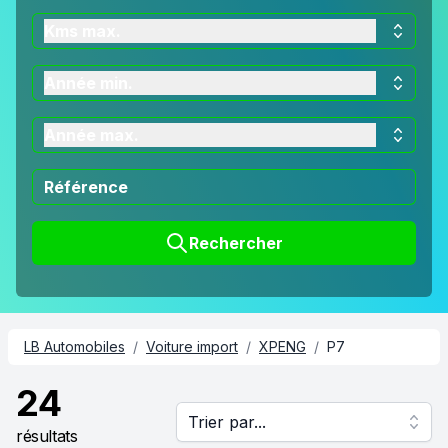
Kms max.
Année min.
Année max.
Rechercher
LB Automobiles
/
Voiture import
/
XPENG
/
P7
24
Trier par...
résultats