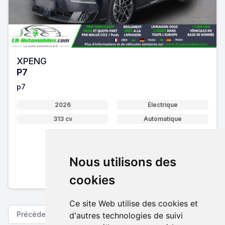
XPENG
P7
p7
2026
Électrique
313 cv
Automatique
46 950 €
Nous utilisons des
Pack essentiel inclus
En savoir plus sur nos tarifs
cookies
Ce site Web utilise des cookies et
Précédent
Suivant
d'autres technologies de suivi