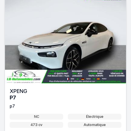
XPENG
P7
p7
NC
Électrique
473 cv
Automatique