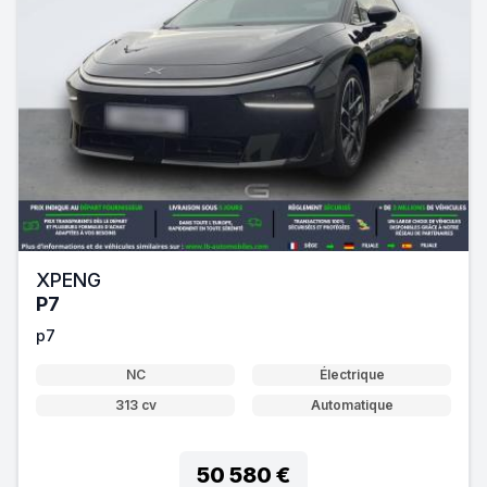
XPENG
P7
p7
NC
Électrique
313 cv
Automatique
50 580 €