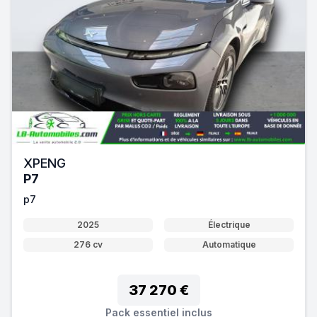
XPENG
P7
p7
2025
Électrique
276 cv
Automatique
37 270 €
Pack essentiel inclus