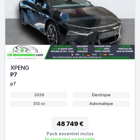
XPENG
P7
p7
2026
Électrique
313 cv
Automatique
48 749 €
Pack essentiel inclus
En savoir plus sur nos tarifs