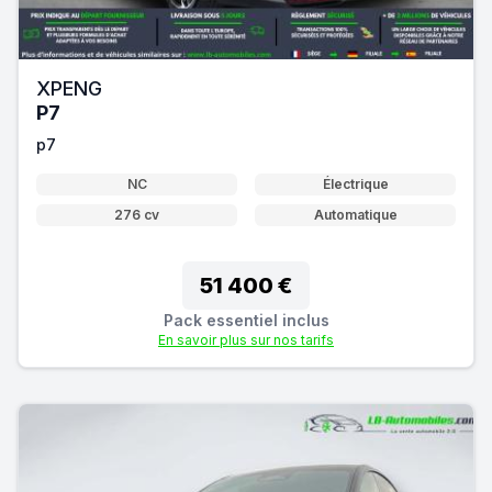
XPENG
P7
p7
NC
Électrique
276 cv
Automatique
51 400 €
Pack essentiel inclus
En savoir plus sur nos tarifs