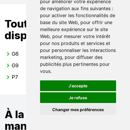
pour améliorer votre expérience
de navigation aux fins suivantes :
pour activer les fonctionnalités de
Toutes nos XPENG
base du site Web
,
pour offrir une
meilleure expérience sur le site
disponibles
Web
,
pour mesurer votre intérêt
pour nos produits et services et
pour personnaliser les interactions
G6
marketing
,
pour diffuser des
publicités plus pertinentes pour
G9
vous
.
P7
J'accepte
Je refuse
Changer mes préférences
À la recherche d'un
mandataire pour une