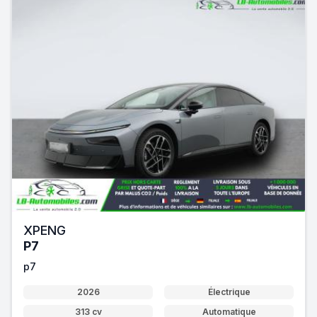
XPENG
P7
p7
2026
Électrique
313 cv
Automatique