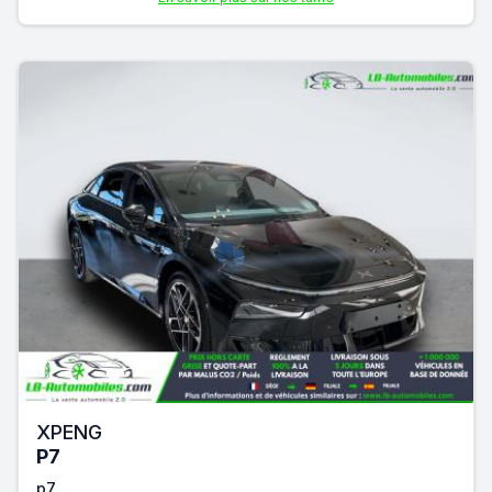
XPENG
P7
p7