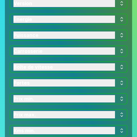
Version
Énergie
Puissance
Carrosserie
Boîte de vitesse
Portes
Prix min.
Prix max.
Kms min.