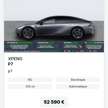
XPENG
P7
p7
NC
Électrique
313 cv
Automatique
52 590 €