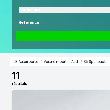
Année max.
LB Automobiles
/
Voiture import
/
Audi
/
S5 Sportback
11
résultats