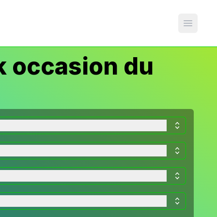
Open m
k occasion du