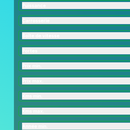
Puissance
Carrosserie
Boîte de vitesse
Portes
Prix min.
Prix max.
Kms min.
Kms max.
Année min.