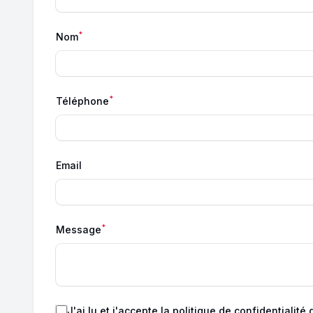
*
Nom
*
Téléphone
Email
*
Message
J'ai lu et j'accepte
la politique de confidentialité
d