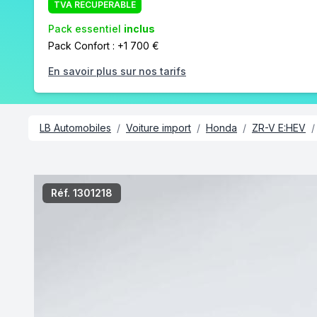
TVA RÉCUPÉRABLE
Pack essentiel
inclus
Pack Confort : +1 700 €
En savoir plus sur nos tarifs
LB Automobiles
/
Voiture import
/
Honda
/
ZR-V E:HEV
/
/8
Réf. 1301218