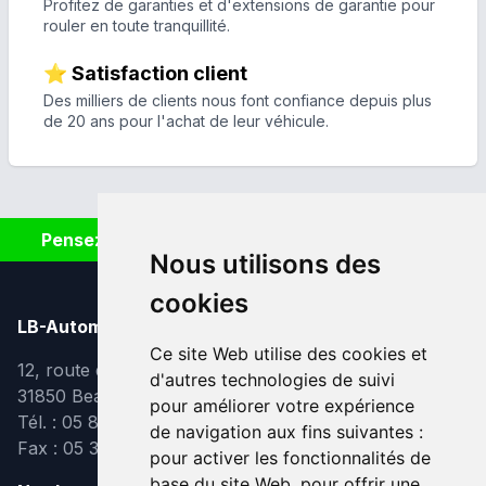
Profitez de garanties et d'extensions de garantie pour
rouler en toute tranquillité.
⭐ Satisfaction client
Des milliers de clients nous font confiance depuis plus
de 20 ans pour l'achat de leur véhicule.
Pensez à covoiturer #SeDéplacerMoinsPolluer
Nous utilisons des
cookies
LB-Automobiles.com
Ce site Web utilise des cookies et
12, route de Lavaur
d'autres technologies de suivi
31850 Beaupuy
pour améliorer votre expérience
Tél. : 05 82 95 39 40
de navigation aux fins suivantes :
Fax : 05 31 08 10 91
pour activer les fonctionnalités de
base du site Web
,
pour offrir une