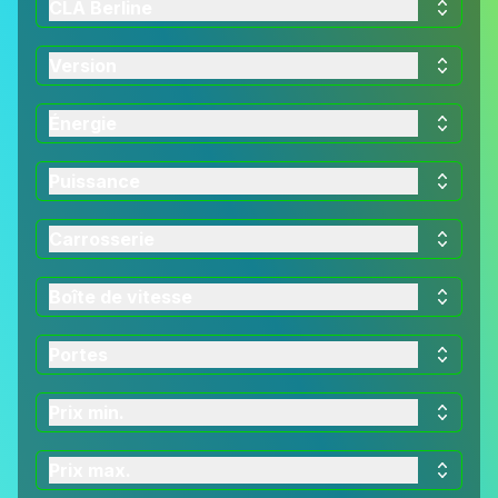
CLA Berline
Version
Énergie
Puissance
Carrosserie
Boîte de vitesse
Portes
Prix min.
Prix max.