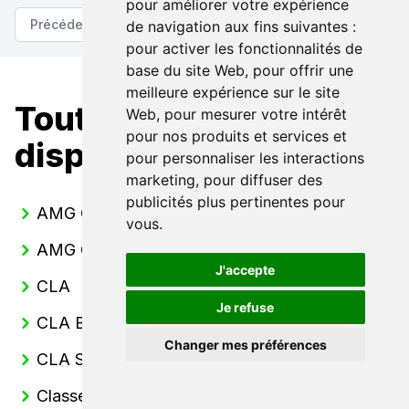
pour améliorer votre expérience
Précédent
Suivant
de navigation aux fins suivantes :
pour activer les fonctionnalités de
base du site Web
,
pour offrir une
meilleure expérience sur le site
Toutes nos Mercedes
Web
,
pour mesurer votre intérêt
pour nos produits et services et
disponibles
pour personnaliser les interactions
marketing
,
pour diffuser des
publicités plus pertinentes pour
AMG GT Coupe
vous
.
AMG GT Roadster
J'accepte
CLA
Je refuse
CLA Berline
Changer mes préférences
CLA Shooting Break
Classe A