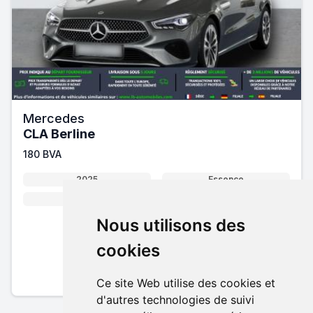
Mercedes
CLA Berline
180 BVA
2025
Essence
136 cv
Automatique
Nous utilisons des
31 390 €
cookies
Pack essentiel inclus
En savoir plus sur nos tarifs
Ce site Web utilise des cookies et
d'autres technologies de suivi