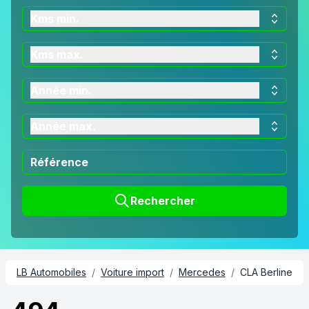
Kms min.
Kms max.
Année min.
Année max.
Rechercher
LB Automobiles
/
Voiture import
/
Mercedes
/
CLA Berline