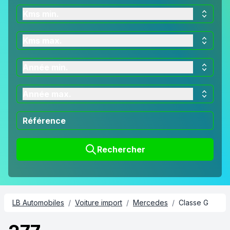
Kms min.
Kms max.
Année min.
Année max.
Rechercher
LB Automobiles
/
Voiture import
/
Mercedes
/
Classe G