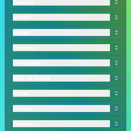
Classe G
Version
Énergie
Puissance
Carrosserie
Boîte de vitesse
Portes
Prix min.
Prix max.