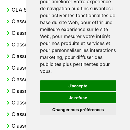
pour améliorer votre expérience
de navigation aux fins suivantes :
CLA Shooting Break
pour activer les fonctionnalités de
Classe A
base du site Web
,
pour offrir une
meilleure expérience sur le site
Classe A Berline
Web
,
pour mesurer votre intérêt
pour nos produits et services et
Classe B
pour personnaliser les interactions
Classe C
marketing
,
pour diffuser des
publicités plus pertinentes pour
Classe C Break
vous
.
Classe C Cabriolet
J'accepte
Classe C Coupe
Je refuse
Classe E
Changer mes préférences
Classe E Coupe
Classe E Break