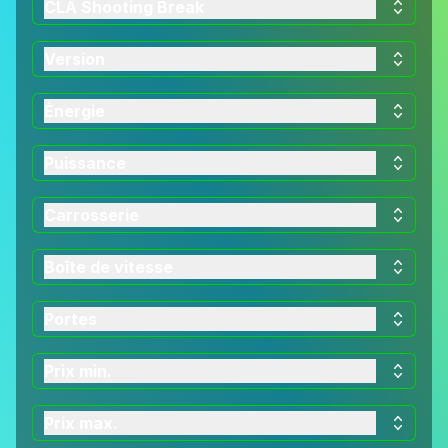
CLA Shooting Break
Version
Énergie
Puissance
Carrosserie
Boîte de vitesse
Portes
Prix min.
Prix max.