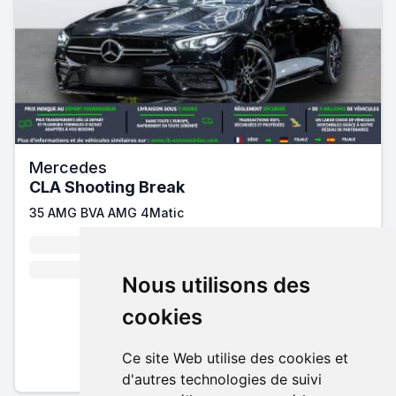
Mercedes
CLA Shooting Break
35 AMG BVA AMG 4Matic
2021
Essence
306 cv
Automatique
Nous utilisons des
cookies
34 770 €
Pack essentiel inclus
Ce site Web utilise des cookies et
En savoir plus sur nos tarifs
d'autres technologies de suivi