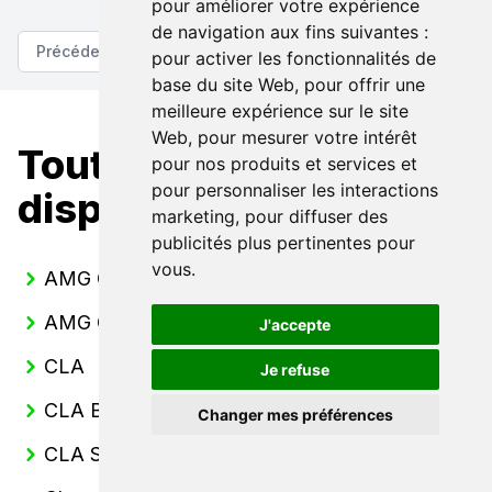
pour améliorer votre expérience
de navigation aux fins suivantes :
Précédent
Suivant
pour activer les fonctionnalités de
base du site Web
,
pour offrir une
meilleure expérience sur le site
Web
,
pour mesurer votre intérêt
Toutes nos Mercedes
pour nos produits et services et
pour personnaliser les interactions
disponibles
marketing
,
pour diffuser des
publicités plus pertinentes pour
vous
.
AMG GT Coupe
AMG GT Roadster
J'accepte
CLA
Je refuse
CLA Berline
Changer mes préférences
CLA Shooting Break