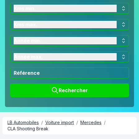
Kms min.
Kms max.
Année min.
Année max.
Rechercher
LB Automobiles
/
Voiture import
/
Mercedes
/
CLA Shooting Break