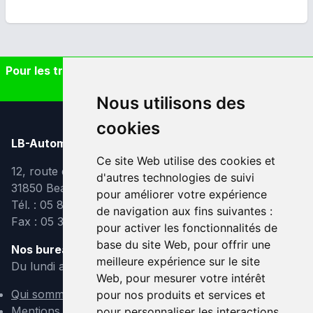
Pour les trajets courts, privilégiez la marche ou le vélo
#SeDéplacerMoinsPolluer
Nous utilisons des
cookies
LB-Automobiles.com
Ce site Web utilise des cookies et
12, route de Lavaur
d'autres technologies de suivi
31850 Beaupuy
pour améliorer votre expérience
Tél. : 05 82 95 39 40
de navigation aux fins suivantes :
Fax : 05 31 08 10 91
pour activer les fonctionnalités de
base du site Web
,
pour offrir une
Nos bureaux sont ouverts :
meilleure expérience sur le site
Du lundi au vendredi de 9h à 12h et de 14h à 18h
Web
,
pour mesurer votre intérêt
Qui sommes-nous ?
pour nos produits et services et
Mentions légales
pour personnaliser les interactions