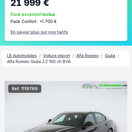
21 999 €
Pack essentiel
inclus
Pack Confort : +1 700 €
En savoir plus sur nos tarifs
LB Automobiles
/
Voiture import
/
Alfa Romeo
/
Giulia
/
Alfa Romeo Giulia 2.2 160 ch BVA
2/8
Réf. 1119769