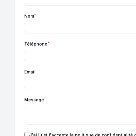
*
Nom
*
Téléphone
Email
*
Message
J'ai lu et j'accepte
la politique de confidentialité
d