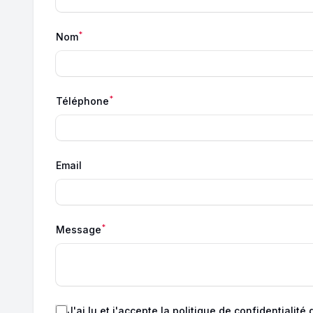
*
Nom
*
Téléphone
Email
*
Message
J'ai lu et j'accepte
la politique de confidentialité
d