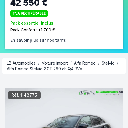
42 550 €
TVA RÉCUPÉRABLE
Pack essentiel
inclus
Pack Confort : +1 700 €
En savoir plus sur nos tarifs
LB Automobiles
/
Voiture import
/
Alfa Romeo
/
Stelvio
/
Alfa Romeo Stelvio 2.0T 280 ch Q4 BVA
2/9
Réf. 1148775