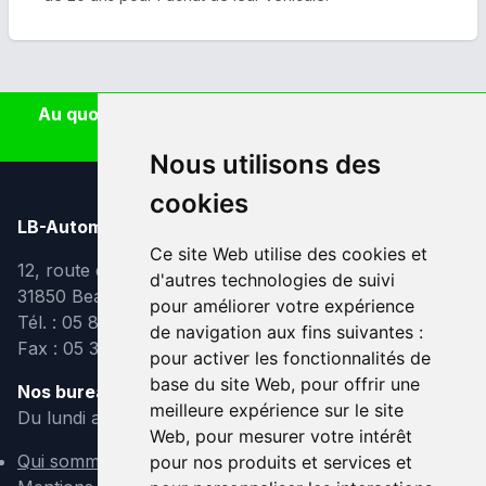
Au quotidien, prenez les transports en commun
#SeDéplacerMoinsPolluer
Nous utilisons des
cookies
LB-Automobiles.com
Ce site Web utilise des cookies et
12, route de Lavaur
d'autres technologies de suivi
31850 Beaupuy
pour améliorer votre expérience
Tél. : 05 82 95 39 40
de navigation aux fins suivantes :
Fax : 05 31 08 10 91
pour activer les fonctionnalités de
base du site Web
,
pour offrir une
Nos bureaux sont ouverts :
meilleure expérience sur le site
Du lundi au vendredi de 9h à 12h et de 14h à 18h
Web
,
pour mesurer votre intérêt
Qui sommes-nous ?
pour nos produits et services et