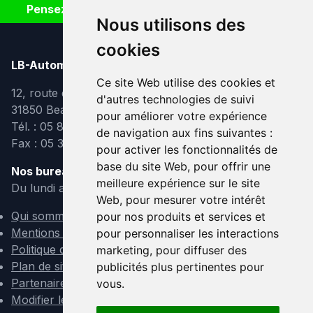
Pensez à covoiturer #SeDéplacerMoinsPolluer
Nous utilisons des
cookies
LB-Automobiles.com
Ce site Web utilise des cookies et
12, route de Lavaur
d'autres technologies de suivi
31850 Beaupuy
pour améliorer votre expérience
Tél. : 05 82 95 39 40
de navigation aux fins suivantes :
Fax : 05 31 08 10 91
pour activer les fonctionnalités de
base du site Web
,
pour offrir une
Nos bureaux sont ouverts :
meilleure expérience sur le site
Du lundi au vendredi de 9h à 12h et de 14h à 18h
Web
,
pour mesurer votre intérêt
Qui sommes-nous ?
pour nos produits et services et
Mentions légales
pour personnaliser les interactions
Politique de confidentialité
marketing
,
pour diffuser des
Plan de site
publicités plus pertinentes pour
Partenaires
vous
.
Modifier les cookies