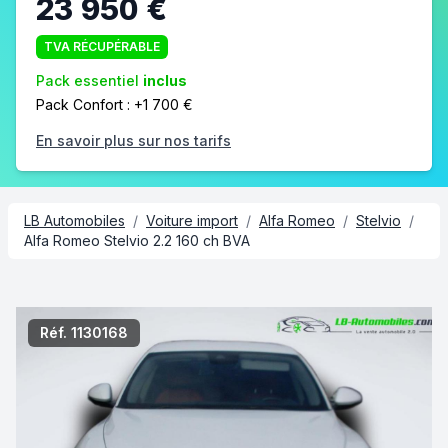
23 950 €
TVA RÉCUPÉRABLE
Pack essentiel
inclus
Pack Confort : +1 700 €
En savoir plus sur nos tarifs
LB Automobiles
/
Voiture import
/
Alfa Romeo
/
Stelvio
/
Alfa Romeo Stelvio 2.2 160 ch BVA
2/7
Réf. 1130168