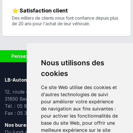
⭐ Satisfaction client
Des milliers de clients nous font confiance depuis plus
de 20 ans pour l'achat de leur véhicule.
Pensez à covoiturer #SeDéplacerMoinsPolluer
Nous utilisons des
cookies
LB-Automobiles.com
Ce site Web utilise des cookies et
12, route de Lavaur
d'autres technologies de suivi
31850 Beaupuy
pour améliorer votre expérience
Tél. : 05 82 95 39 40
de navigation aux fins suivantes :
Fax : 05 31 08 10 91
pour activer les fonctionnalités de
base du site Web
,
pour offrir une
Nos bureaux sont ouverts :
meilleure expérience sur le site
Du lundi au vendredi de 9h à 12h et de 14h à 18h