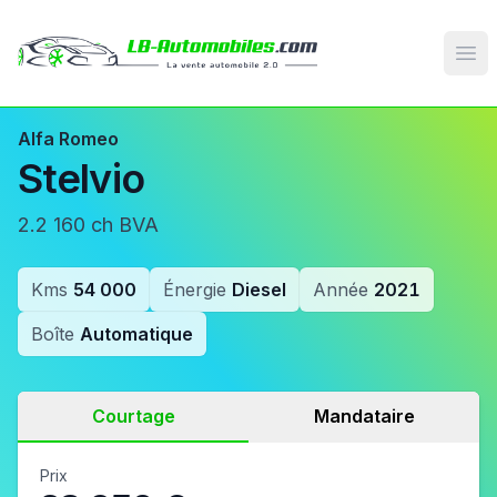
Op
Alfa Romeo
Stelvio
2.2 160 ch BVA
Kms
54 000
Énergie
Diesel
Année
2021
Boîte
Automatique
Courtage
Mandataire
Prix