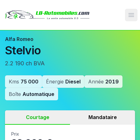
Op
Alfa Romeo
Stelvio
2.2 190 ch BVA
Kms
75 000
Énergie
Diesel
Année
2019
Boîte
Automatique
Courtage
Mandataire
Prix