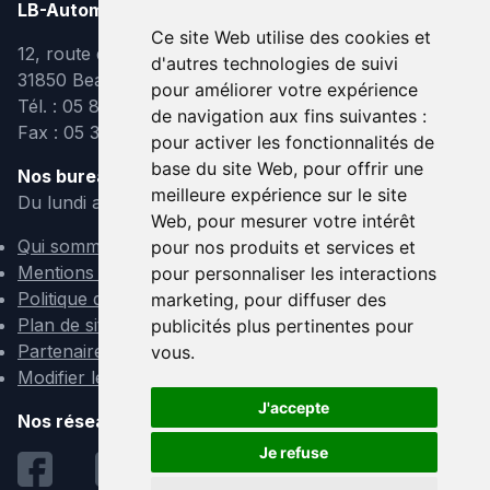
LB-Automobiles.com
Ce site Web utilise des cookies et
12, route de Lavaur
d'autres technologies de suivi
31850 Beaupuy
pour améliorer votre expérience
Tél. : 05 82 95 39 40
de navigation aux fins suivantes :
Fax : 05 31 08 10 91
pour activer les fonctionnalités de
base du site Web
,
pour offrir une
Nos bureaux sont ouverts :
meilleure expérience sur le site
Du lundi au vendredi de 9h à 12h et de 14h à 18h
Web
,
pour mesurer votre intérêt
Qui sommes-nous ?
pour nos produits et services et
Mentions légales
pour personnaliser les interactions
Politique de confidentialité
marketing
,
pour diffuser des
Plan de site
publicités plus pertinentes pour
Partenaires
vous
.
Modifier les cookies
J'accepte
Nos réseaux sociaux :
Je refuse