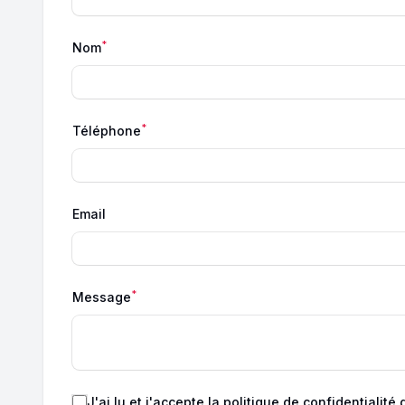
*
Nom
*
Téléphone
Email
*
Message
J'ai lu et j'accepte
la politique de confidentialité
d