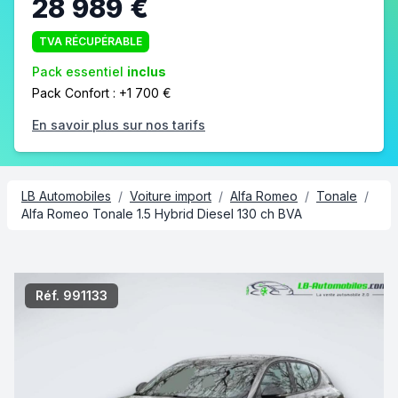
28 989 €
TVA RÉCUPÉRABLE
Pack essentiel
inclus
Pack Confort : +1 700 €
En savoir plus sur nos tarifs
LB Automobiles
/
Voiture import
/
Alfa Romeo
/
Tonale
/
Alfa Romeo Tonale 1.5 Hybrid Diesel 130 ch BVA
2/12
Réf. 991133