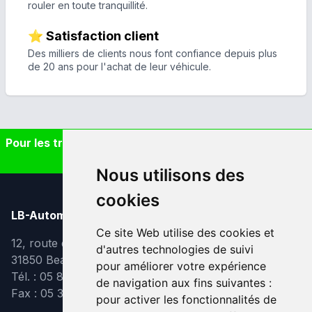
rouler en toute tranquillité.
⭐ Satisfaction client
Des milliers de clients nous font confiance depuis plus
de 20 ans pour l'achat de leur véhicule.
Pour les trajets courts, privilégiez la marche ou le vélo
#SeDéplacerMoinsPolluer
Nous utilisons des
cookies
LB-Automobiles.com
Ce site Web utilise des cookies et
12, route de Lavaur
d'autres technologies de suivi
31850 Beaupuy
pour améliorer votre expérience
Tél. : 05 82 95 39 40
de navigation aux fins suivantes :
Fax : 05 31 08 10 91
pour activer les fonctionnalités de