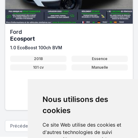
Ford
Ecosport
1.0 EcoBoost 100ch BVM
2018
Essence
101 cv
Manuelle
11 700 €
Pack essentiel inclus
Nous utilisons des
En savoir plus sur nos tarifs
cookies
Ce site Web utilise des cookies et
Précédent
Suivant
d'autres technologies de suivi