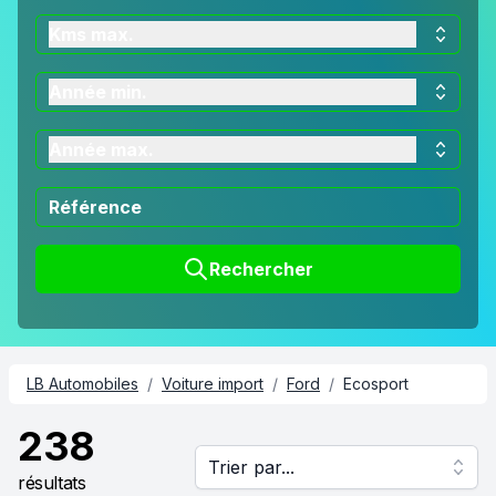
Kms max.
Année min.
Année max.
Rechercher
LB Automobiles
/
Voiture import
/
Ford
/
Ecosport
238
Trier par...
résultats