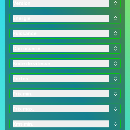
Version
Énergie
Puissance
Carrosserie
Boîte de vitesse
Portes
Prix min.
Prix max.
Kms min.