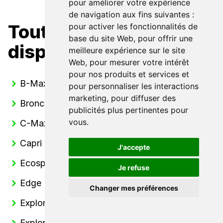
pour améliorer votre expérience
de navigation aux fins suivantes :
Toutes nos Ford
pour activer les fonctionnalités de
base du site Web
,
pour offrir une
disponibles
meilleure expérience sur le site
Web
,
pour mesurer votre intérêt
pour nos produits et services et
B-Max
pour personnaliser les interactions
marketing
,
pour diffuser des
Bronco
publicités plus pertinentes pour
vous
.
C-Max
Capri
J'accepte
Ecosport
Je refuse
Edge
Changer mes préférences
Explorer
Explorer Electrique