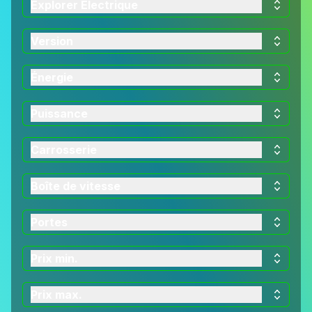
Explorer Electrique
Version
Énergie
Puissance
Carrosserie
Boîte de vitesse
Portes
Prix min.
Prix max.