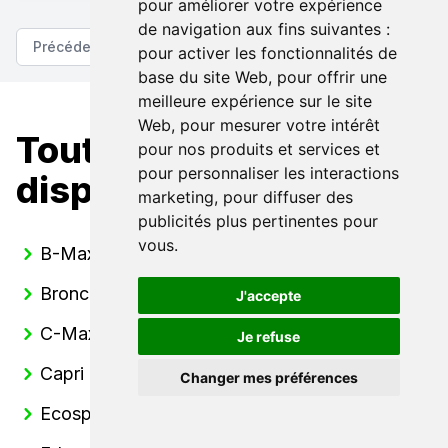
pour améliorer votre expérience
de navigation aux fins suivantes :
Précédent
Suivant
pour activer les fonctionnalités de
base du site Web
,
pour offrir une
meilleure expérience sur le site
Web
,
pour mesurer votre intérêt
Toutes nos Ford
pour nos produits et services et
pour personnaliser les interactions
disponibles
marketing
,
pour diffuser des
publicités plus pertinentes pour
vous
.
B-Max
Bronco
J'accepte
C-Max
Je refuse
Capri
Changer mes préférences
Ecosport