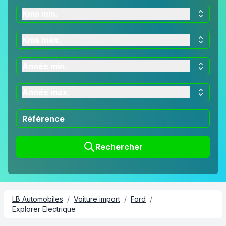
Kms min.
Kms max.
Année min.
Année max.
Rechercher
LB Automobiles
/
Voiture import
/
Ford
/
Explorer Electrique