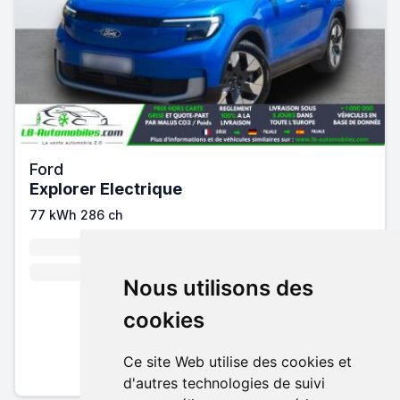
Ford
Explorer Electrique
77 kWh 286 ch
2026
Électrique
286 cv
Automatique
Nous utilisons des
cookies
41 840 €
Pack essentiel inclus
Ce site Web utilise des cookies et
En savoir plus sur nos tarifs
d'autres technologies de suivi