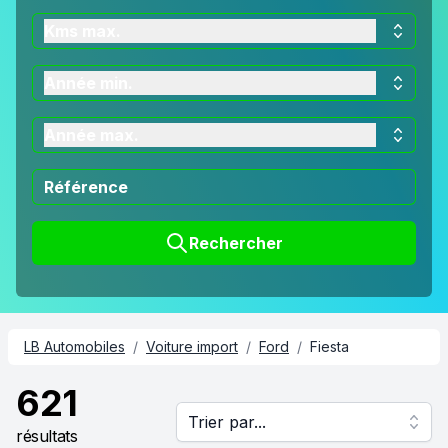
Kms max.
Année min.
Année max.
Rechercher
LB Automobiles
/
Voiture import
/
Ford
/
Fiesta
621
Trier par...
résultats