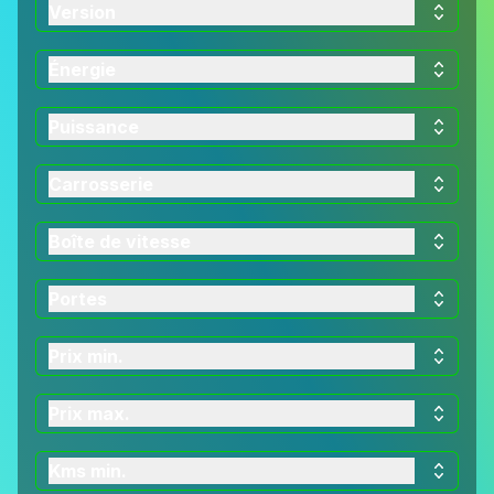
Version
Énergie
Puissance
Carrosserie
Boîte de vitesse
Portes
Prix min.
Prix max.
Kms min.