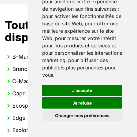
pour améliorer votre expérience
de navigation aux fins suivantes :
pour activer les fonctionnalités de
Toutes nos Ford
base du site Web
,
pour offrir une
meilleure expérience sur le site
disponibles
Web
,
pour mesurer votre intérêt
pour nos produits et services et
pour personnaliser les interactions
B-Max
marketing
,
pour diffuser des
publicités plus pertinentes pour
Bronco
vous
.
C-Max
J'accepte
Capri
Je refuse
Ecosport
Changer mes préférences
Edge
Explorer