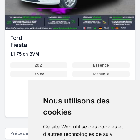
Ford
Fiesta
1.1 75 ch BVM
2021
Essence
75 cv
Manuelle
11 995 €
Nous utilisons des
Pack essentiel inclus
En savoir plus sur nos tarifs
cookies
Ce site Web utilise des cookies et
Précédent
Suivant
d'autres technologies de suivi