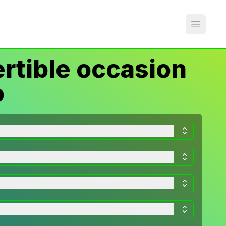
Open m
rtible occasion
o