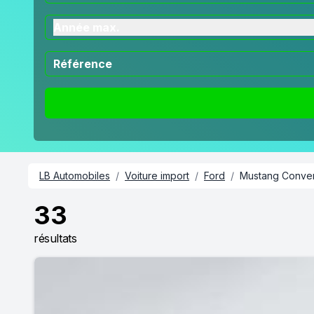
Année max.
LB Automobiles
/
Voiture import
/
Ford
/
Mustang Conver
33
résultats