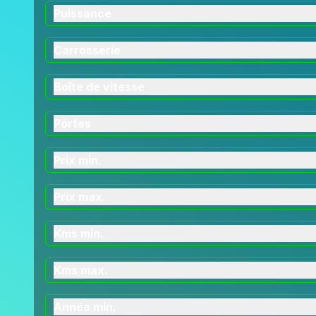
Puissance
Carrosserie
Boîte de vitesse
Portes
Prix min.
Prix max.
Kms min.
Kms max.
Année min.