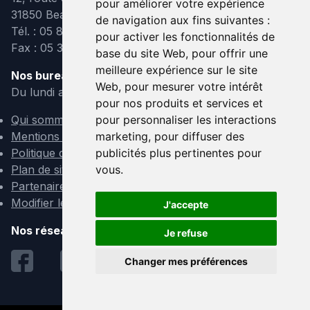
pour améliorer votre expérience
31850 Beaupuy
de navigation aux fins suivantes :
Tél. : 05 82 95 39 40
pour activer les fonctionnalités de
Fax : 05 31 08 10 91
base du site Web
,
pour offrir une
meilleure expérience sur le site
Nos bureaux sont ouverts :
Web
,
pour mesurer votre intérêt
Du lundi au vendredi de 9h à 12h et de 14h à 18h
pour nos produits et services et
pour personnaliser les interactions
Qui sommes-nous ?
marketing
,
pour diffuser des
Mentions légales
publicités plus pertinentes pour
Politique de confidentialité
vous
.
Plan de site
Partenaires
Modifier les cookies
J'accepte
Nos réseaux sociaux :
Je refuse
Changer mes préférences