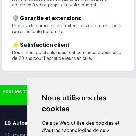
adaptées à votre projet et à votre budget.
🛡️ Garantie et extensions
Profitez de garanties et d'extensions de garantie pour
rouler en toute tranquillité.
⭐ Satisfaction client
Des milliers de clients nous font confiance depuis plus
de 20 ans pour l'achat de leur véhicule.
Pour les trajets courts, privilégiez la marche ou le vélo
Nous utilisons des
#SeDéplacerMoinsPolluer
cookies
Ce site Web utilise des cookies et
LB-Automobiles.com
d'autres technologies de suivi
12, route de Lavaur