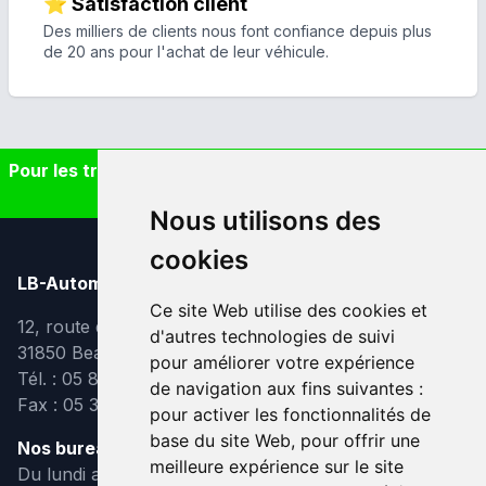
⭐ Satisfaction client
Des milliers de clients nous font confiance depuis plus
de 20 ans pour l'achat de leur véhicule.
Pour les trajets courts, privilégiez la marche ou le vélo
#SeDéplacerMoinsPolluer
Nous utilisons des
cookies
LB-Automobiles.com
Ce site Web utilise des cookies et
12, route de Lavaur
d'autres technologies de suivi
31850 Beaupuy
pour améliorer votre expérience
Tél. : 05 82 95 39 40
de navigation aux fins suivantes :
Fax : 05 31 08 10 91
pour activer les fonctionnalités de
base du site Web
,
pour offrir une
Nos bureaux sont ouverts :
meilleure expérience sur le site
Du lundi au vendredi de 9h à 12h et de 14h à 18h