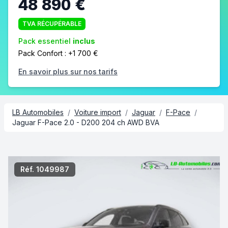
48 890 €
TVA RÉCUPÉRABLE
Pack essentiel
inclus
Pack Confort : +1 700 €
En savoir plus sur nos tarifs
LB Automobiles
/
Voiture import
/
Jaguar
/
F-Pace
/
Jaguar F-Pace 2.0 - D200 204 ch AWD BVA
2/7
Réf. 1049987