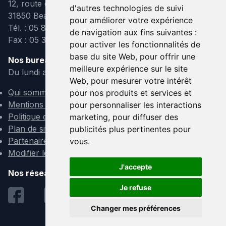
12, route de Lavaur
d'autres technologies de suivi
31850 Beaupuy
pour améliorer votre expérience
Tél. : 05 82 95 39 40
de navigation aux fins suivantes :
Fax : 05 31 08 10 91
pour activer les fonctionnalités de
base du site Web
,
pour offrir une
Nos bureaux sont ouverts :
meilleure expérience sur le site
Du lundi au vendredi de 9h à 12h et de 14h à 18h
Web
,
pour mesurer votre intérêt
Qui sommes-nous ?
pour nos produits et services et
Mentions légales
pour personnaliser les interactions
Politique de confidentialité
marketing
,
pour diffuser des
Plan de site
publicités plus pertinentes pour
Partenaires
vous
.
Modifier les cookies
J'accepte
Nos réseaux sociaux :
Je refuse
Changer mes préférences