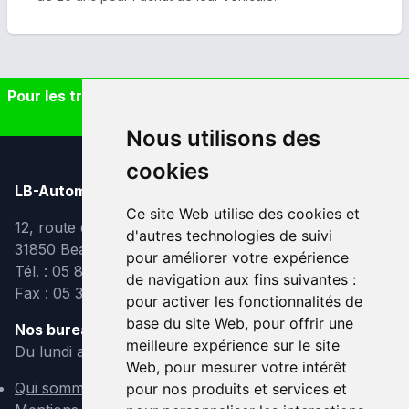
Pour les trajets courts, privilégiez la marche ou le vélo
#SeDéplacerMoinsPolluer
Nous utilisons des
cookies
LB-Automobiles.com
Ce site Web utilise des cookies et
12, route de Lavaur
d'autres technologies de suivi
31850 Beaupuy
pour améliorer votre expérience
Tél. : 05 82 95 39 40
de navigation aux fins suivantes :
Fax : 05 31 08 10 91
pour activer les fonctionnalités de
base du site Web
,
pour offrir une
Nos bureaux sont ouverts :
meilleure expérience sur le site
Du lundi au vendredi de 9h à 12h et de 14h à 18h
Web
,
pour mesurer votre intérêt
Qui sommes-nous ?
pour nos produits et services et