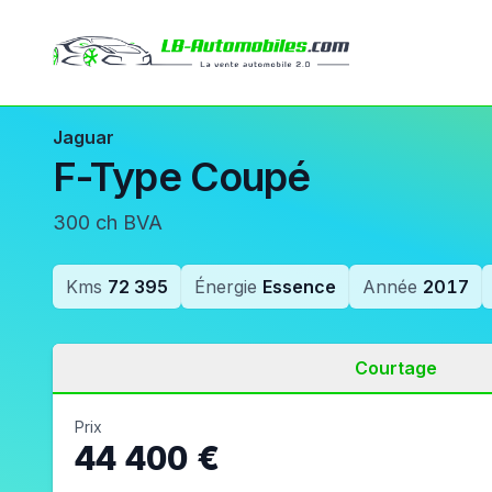
Jaguar
F-Type Coupé
300 ch BVA
Kms
72 395
Énergie
Essence
Année
2017
Courtage
Prix
44 400 €