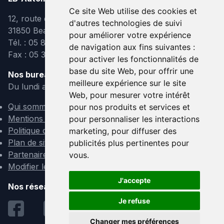
Ce site Web utilise des cookies et
12, route de Lavaur
d'autres technologies de suivi
31850 Beaupuy
pour améliorer votre expérience
Tél. : 05 82 95 39 40
de navigation aux fins suivantes :
Fax : 05 31 08 10 91
pour activer les fonctionnalités de
base du site Web
,
pour offrir une
Nos bureaux sont ouverts :
meilleure expérience sur le site
Du lundi au vendredi de 9h à 12h et de 14h à 18h
Web
,
pour mesurer votre intérêt
Qui sommes-nous ?
pour nos produits et services et
Mentions légales
pour personnaliser les interactions
Politique de confidentialité
marketing
,
pour diffuser des
Plan de site
publicités plus pertinentes pour
Partenaires
vous
.
Modifier les cookies
J'accepte
Nos réseaux sociaux :
Je refuse
Changer mes préférences