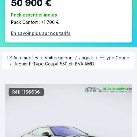
50 900 €
Pack essentiel
inclus
Pack Confort : +1 700 €
En savoir plus sur nos tarifs
LB Automobiles
/
Voiture import
/
Jaguar
/
F-Type Coupé
/
Jaguar F-Type Coupé 550 ch BVA AWD
2/8
Réf. 1156636