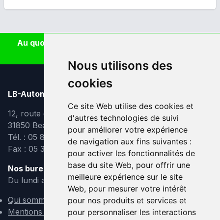
Au quotidien, prenez les transports en commun
#SeDéplacerMoinsPolluer
Nous utilisons des
cookies
LB-Automobiles.com
Ce site Web utilise des cookies et
12, route de Lavaur
d'autres technologies de suivi
31850 Beaupuy
pour améliorer votre expérience
Tél. : 05 82 95 39 40
de navigation aux fins suivantes :
Fax : 05 31 08 10 91
pour activer les fonctionnalités de
base du site Web
,
pour offrir une
Nos bureaux sont ouverts :
meilleure expérience sur le site
Du lundi au vendredi de 9h à 12h et de 14h à 18h
Web
,
pour mesurer votre intérêt
Qui sommes-nous ?
pour nos produits et services et
Mentions légales
pour personnaliser les interactions