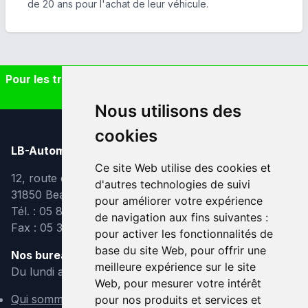
de 20 ans pour l'achat de leur véhicule.
Pour les trajets courts, privilégiez la marche ou le vélo
#SeDéplacerMoinsPolluer
Nous utilisons des
cookies
LB-Automobiles.com
Ce site Web utilise des cookies et
12, route de Lavaur
d'autres technologies de suivi
31850 Beaupuy
pour améliorer votre expérience
Tél. : 05 82 95 39 40
de navigation aux fins suivantes :
Fax : 05 31 08 10 91
pour activer les fonctionnalités de
base du site Web
,
pour offrir une
Nos bureaux sont ouverts :
meilleure expérience sur le site
Du lundi au vendredi de 9h à 12h et de 14h à 18h
Web
,
pour mesurer votre intérêt
Qui sommes-nous ?
pour nos produits et services et