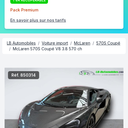
TVA RÉCUPÉRABLE
Pack Premium
En savoir plus sur nos tarifs
LB Automobiles
/
Voiture import
/
McLaren
/
570S Coupé
/
McLaren 570S Coupé V8 3.8 570 ch
2/5
Réf. 850314