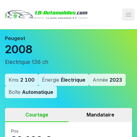
Op
Peugeot
2008
Electrique 136 ch
Kms
2 100
Énergie
Électrique
Année
2023
Boîte
Automatique
Courtage
Mandataire
Prix