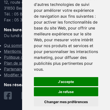
12, route de Lavaur
d'autres technologies de suivi
31850 Beaupuy
pour améliorer votre expérience
Tél. : 05 82 95 39 40
de navigation aux fins suivantes :
Fax : 05 31 08 10 91
pour activer les fonctionnalités de
base du site Web
,
pour offrir une
Nos bureaux sont ouverts :
meilleure expérience sur le site
Du lundi au vendredi de 9h à 12h et de 14h à 18h
Web
,
pour mesurer votre intérêt
Qui sommes-nous ?
pour nos produits et services et
Mentions légales
pour personnaliser les interactions
Politique de confidentialité
marketing
,
pour diffuser des
Plan de site
publicités plus pertinentes pour
Partenaires
vous
.
Modifier les cookies
J'accepte
Nos réseaux sociaux :
Je refuse
Changer mes préférences