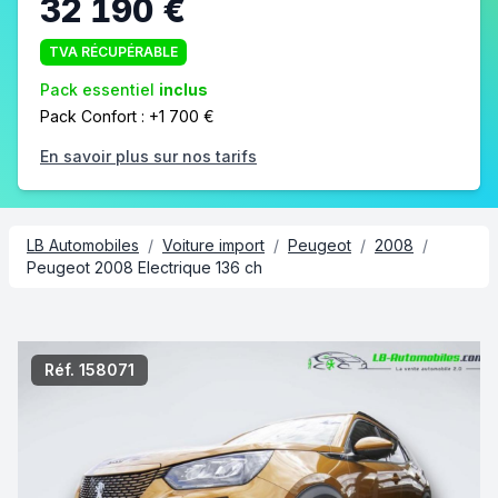
32 190 €
TVA RÉCUPÉRABLE
Pack essentiel
inclus
Pack Confort : +1 700 €
En savoir plus sur nos tarifs
LB Automobiles
/
Voiture import
/
Peugeot
/
2008
/
Peugeot 2008 Electrique 136 ch
2/6
Réf. 158071