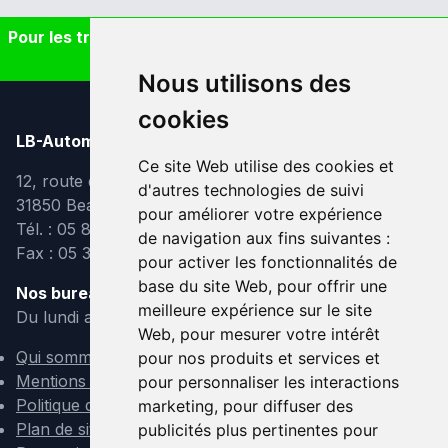
Pour les trajets courts, privilégiez la marche ou le vélo
#SeDéplacerMoinsPolluer
Nous utilisons des
cookies
LB-Automobiles.com
Ce site Web utilise des cookies et
12, route de Lavaur
d'autres technologies de suivi
31850 Beaupuy
pour améliorer votre expérience
Tél. : 05 82 95 39 40
de navigation aux fins suivantes :
Fax : 05 31 08 10 91
pour activer les fonctionnalités de
base du site Web
,
pour offrir une
Nos bureaux sont ouverts :
meilleure expérience sur le site
Du lundi au vendredi de 9h à 12h et de 14h à 18h
Web
,
pour mesurer votre intérêt
Qui sommes-nous ?
pour nos produits et services et
Mentions légales
pour personnaliser les interactions
Politique de confidentialité
marketing
,
pour diffuser des
Plan de site
publicités plus pertinentes pour