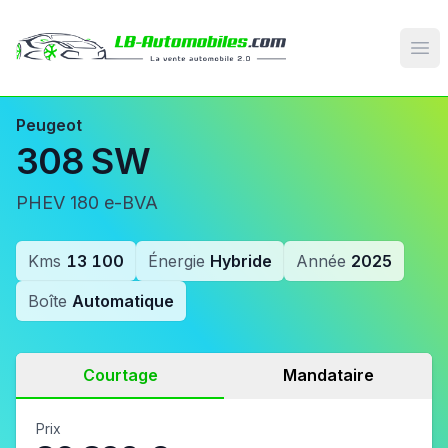
Op
Peugeot
308 SW
PHEV 180 e-BVA
Kms
13 100
Énergie
Hybride
Année
2025
Boîte
Automatique
Courtage
Mandataire
Prix