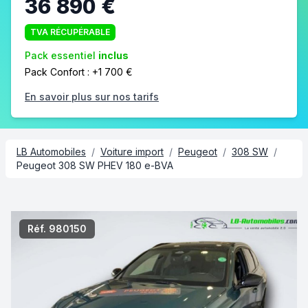
36 890 €
TVA RÉCUPÉRABLE
Pack essentiel
inclus
Pack Confort : +1 700 €
En savoir plus sur nos tarifs
LB Automobiles
/
Voiture import
/
Peugeot
/
308 SW
/
Peugeot 308 SW PHEV 180 e-BVA
2/6
Réf. 980150