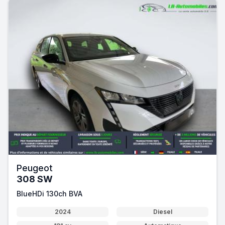
Peugeot
308 SW
BlueHDi 130ch BVA
2024
Diesel