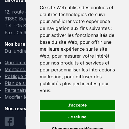
LB-Automobiles.com
Ce site Web utilise des cookies et
12, route de Lavaur
d'autres technologies de suivi
31850 Beaupuy
pour améliorer votre expérience
Tél. : 05 82 95 39 40
de navigation aux fins suivantes :
Fax : 05 31 08 10 91
pour activer les fonctionnalités de
base du site Web
,
pour offrir une
Nos bureaux sont ouverts :
meilleure expérience sur le site
Du lundi au vendredi de 9h à 12h et de 14h à 18h
Web
,
pour mesurer votre intérêt
Qui sommes-nous ?
pour nos produits et services et
Mentions légales
pour personnaliser les interactions
Politique de confidentialité
marketing
,
pour diffuser des
Plan de site
publicités plus pertinentes pour
Partenaires
vous
.
Modifier les cookies
J'accepte
Nos réseaux sociaux :
Je refuse
Changer mes préférences