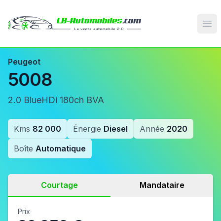
Op
Peugeot
5008
2.0 BlueHDi 180ch BVA
Kms
82 000
Énergie
Diesel
Année
2020
Boîte
Automatique
Courtage
Mandataire
Prix