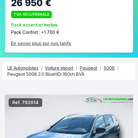
26 950 €
TVA RÉCUPÉRABLE
Pack essentiel
inclus
Pack Confort : +1 700 €
En savoir plus sur nos tarifs
LB Automobiles
/
Voiture import
/
Peugeot
/
5008
/
Peugeot 5008 2.0 BlueHDi 180ch BVA
2/7
Réf. 792014