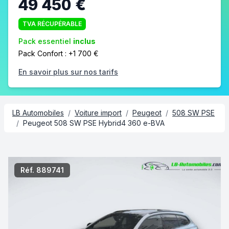
49 450 €
TVA RÉCUPÉRABLE
Pack essentiel
inclus
Pack Confort : +1 700 €
En savoir plus sur nos tarifs
LB Automobiles
/
Voiture import
/
Peugeot
/
508 SW PSE
/
Peugeot 508 SW PSE Hybrid4 360 e-BVA
2/8
Réf. 889741