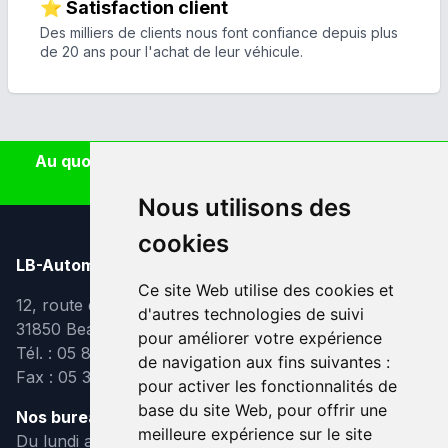
⭐ Satisfaction client
Des milliers de clients nous font confiance depuis plus
de 20 ans pour l'achat de leur véhicule.
Au quotidien, prenez les transports en commun
#SeDéplacerMoinsPolluer
Nous utilisons des
cookies
LB-Automobiles.com
Ce site Web utilise des cookies et
12, route de Lavaur
d'autres technologies de suivi
31850 Beaupuy
pour améliorer votre expérience
Tél. : 05 82 95 39 40
de navigation aux fins suivantes :
Fax : 05 31 08 10 91
pour activer les fonctionnalités de
base du site Web
,
pour offrir une
Nos bureaux sont ouverts :
meilleure expérience sur le site
Du lundi au vendredi de 9h à 12h et de 14h à 18h