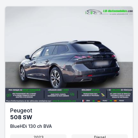
Peugeot
508 SW
BlueHDi 130 ch BVA
2023
Diesel