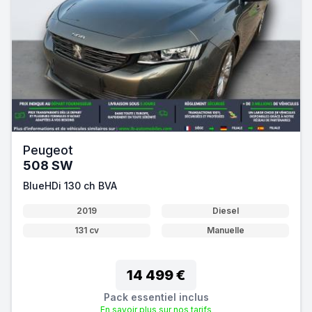
Peugeot
508 SW
BlueHDi 130 ch BVA
2019
Diesel
131 cv
Manuelle
14 499 €
Pack essentiel inclus
En savoir plus sur nos tarifs