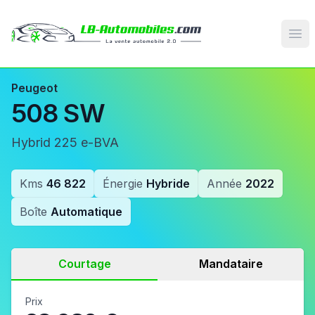
Op
Peugeot
508 SW
Hybrid 225 e-BVA
Kms
46 822
Énergie
Hybride
Année
2022
Boîte
Automatique
Courtage
Mandataire
Prix