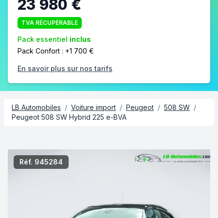
23 980 €
TVA RÉCUPÉRABLE
Pack essentiel
inclus
Pack Confort : +1 700 €
En savoir plus sur nos tarifs
LB Automobiles
/
Voiture import
/
Peugeot
/
508 SW
/
Peugeot 508 SW Hybrid 225 e-BVA
2/7
Réf. 945284