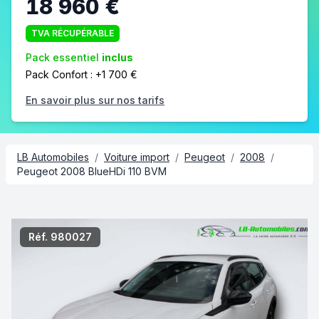
18 960 €
TVA RÉCUPÉRABLE
Pack essentiel
inclus
Pack Confort : +1 700 €
En savoir plus sur nos tarifs
LB Automobiles
/
Voiture import
/
Peugeot
/
2008
/
Peugeot 2008 BlueHDi 110 BVM
2/5
Réf. 980027