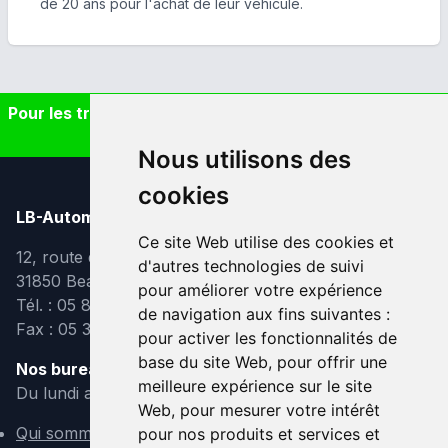
de 20 ans pour l'achat de leur véhicule.
Pour les trajets courts, privilégiez la marche ou le vélo
#SeDéplacerMoinsPolluer
Nous utilisons des
cookies
LB-Automobiles.com
Ce site Web utilise des cookies et
12, route de Lavaur
d'autres technologies de suivi
31850 Beaupuy
pour améliorer votre expérience
Tél. : 05 82 95 39 40
de navigation aux fins suivantes :
Fax : 05 31 08 10 91
pour activer les fonctionnalités de
base du site Web
,
pour offrir une
Nos bureaux sont ouverts :
meilleure expérience sur le site
Du lundi au vendredi de 9h à 12h et de 14h à 18h
Web
,
pour mesurer votre intérêt
Qui sommes-nous ?
pour nos produits et services et