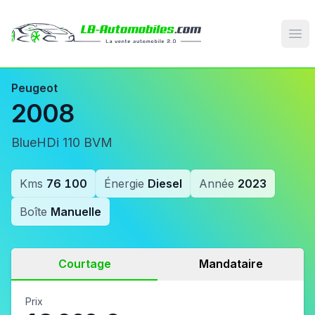
Op
Peugeot
2008
BlueHDi 110 BVM
Kms
76 100
Énergie
Diesel
Année
2023
Boîte
Manuelle
Courtage
Mandataire
Prix