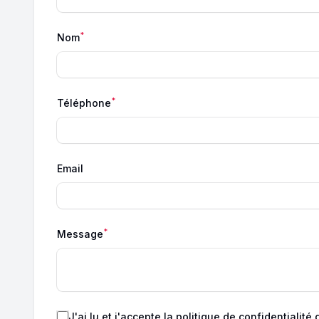
*
Nom
*
Téléphone
Email
*
Message
J'ai lu et j'accepte
la politique de confidentialité
d